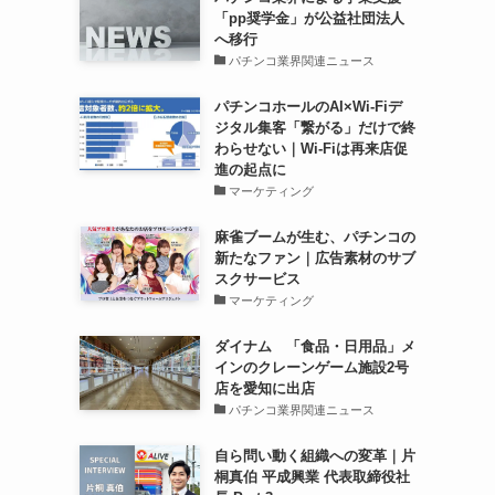
「pp奨学金」が公益社団法人
へ移行
パチンコ業界関連ニュース
パチンコホールのAI×Wi-Fiデ
ジタル集客「繋がる」だけで終
わらせない｜Wi-Fiは再来店促
進の起点に
マーケティング
麻雀ブームが生む、パチンコの
新たなファン｜広告素材のサブ
スクサービス
マーケティング
ダイナム 「食品・日用品」メ
インのクレーンゲーム施設2号
店を愛知に出店
パチンコ業界関連ニュース
自ら問い動く組織への変革｜片
桐真伯 平成興業 代表取締役社