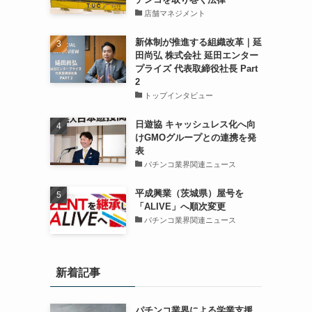
店舗マネジメント
新体制が推進する組織改革｜延
田尚弘 株式会社 延田エンター
プライズ 代表取締役社長 Part
2
トップインタビュー
日遊協 キャッシュレス化へ向
けGMOグループとの連携を発
表
パチンコ業界関連ニュース
平成興業（茨城県）屋号を
「ALIVE」へ順次変更
パチンコ業界関連ニュース
新着記事
パチンコ業界による学業支援