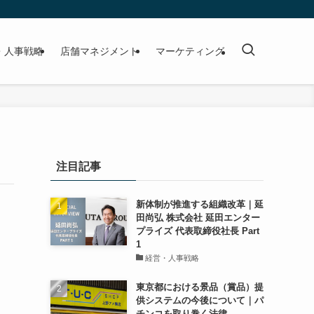
・人事戦略
店舗マネジメント
マーケティング
注目記事
新体制が推進する組織改革｜延
田尚弘 株式会社 延田エンター
プライズ 代表取締役社長 Part
1
経営・人事戦略
東京都における景品（賞品）提
供システムの今後について｜パ
チンコを取り巻く法律