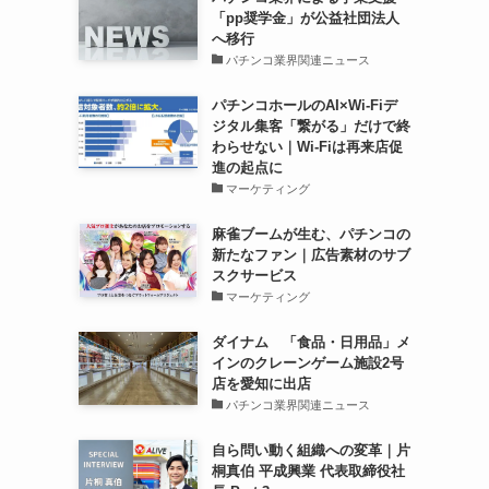
「pp奨学金」が公益社団法人
へ移行
パチンコ業界関連ニュース
パチンコホールのAI×Wi-Fiデ
ま
ジタル集客「繋がる」だけで終
わらせない｜Wi-Fiは再来店促
進の起点に
マーケティング
麻雀ブームが生む、パチンコの
新たなファン｜広告素材のサブ
スクサービス
マーケティング
ダイナム 「食品・日用品」メ
インのクレーンゲーム施設2号
店を愛知に出店
パチンコ業界関連ニュース
自ら問い動く組織への変革｜片
桐真伯 平成興業 代表取締役社