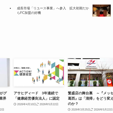
成長市場「リユース事業」へ参入 拡大初期だか
らFC加盟の好機
oがグ
アサヒディード 3年連続で
繁盛店の舞台裏 ～『メッ
業界
「健康経営優良法人」に認定
葛西』は「清掃」をどう変
のか？
2026年4月10日
2026年5月22日
22日
2026年3月25日
2026年5月22日