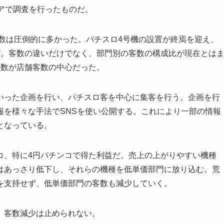
アで調査を行ったものだ。
時の客数は圧倒的に多かった。パチスロ4号機の設置が終焉を迎え、
だ。客数の違いだけでなく、部門別の客数の構成比が現在とは
客数が店舗客数の中心だった。
いった企画を行い、パチスロ客を中心に集客を行う。企画を行
報を様々な手法でSNSを使い公開する。これにより一部の情報
となっている。
コ、特に4円パチンコで得た利益だ。売上の上がりやすい機種
はあっさり低下し、それらの機種を低単価部門に放り込む。荒
を支持せず、低単価部門の客数も減少していく。
、客数減少は止められない。