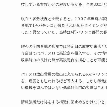
技している客数がどの程度いるかを、全国30エリ
現在の客数状況と比較すると、2 0 0 7 年当
各地で1円パチンコが散見され始めたタイミング
ったく異なっていた。当時は4円パチンコ部門の
昨今の全国各地の店舗では特定日の取材や来店と
う店舗ではパチスロに高設定を投入する。その情
収集能力の長けた層が高設定台を掴むことが可能
パチスロ放出費用の捻出に充てられるのがパチン
を、過度とも思われるほど導入する。しかし稼働
い機械を望んではいない低単価部門の客層はこれ
情報強者だけ得をする構造に歯止めをかけないと