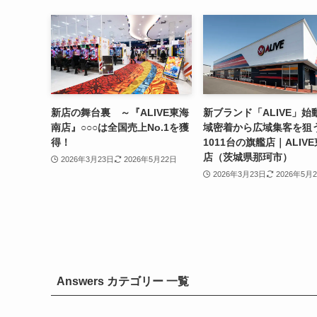
新店の舞台裏 ～『ALIVE東海
新ブランド「ALIVE」始
南店』○○○は全国売上No.1を獲
域密着から広域集客を狙
得！
1011台の旗艦店｜ALIV
店（茨城県那珂市）
2026年3月23日
2026年5月22日
2026年3月23日
2026年5月
Answers カテゴリー 一覧