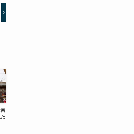
セ西
えた