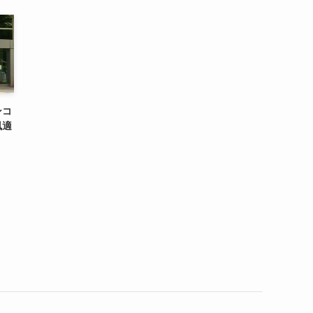
ンコ
風適