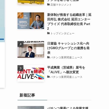
店舗マネジメント
新体制が推進する組織改革｜延
田尚弘 株式会社 延田エンター
プライズ 代表取締役社長 Part
2
トップインタビュー
日遊協 キャッシュレス化へ向
けGMOグループとの連携を発
表
パチンコ業界関連ニュース
平成興業（茨城県）屋号を
「ALIVE」へ順次変更
パチンコ業界関連ニュース
新着記事
パチンコ業界による学業支援