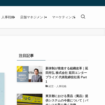
・人事戦略
店舗マネジメント
マーケティング
注目記事
新体制が推進する組織改革｜延
田尚弘 株式会社 延田エンター
プライズ 代表取締役社長 Part
1
経営・人事戦略
東京都における景品（賞品）提
供システムの今後について｜パ
チンコを取り巻く法律