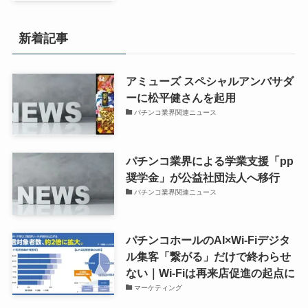
新着記事
アミューズ スペシャルアンバサダ
ーに松平健さんを起用
パチンコ業界関連ニュース
パチンコ業界による学業支援「pp
奨学金」が公益社団法人へ移行
パチンコ業界関連ニュース
パチンコホールのAI×Wi-Fiデジタ
ル集客「繋がる」だけで終わらせ
ない｜Wi-Fiは再来店促進の起点に
マーケティング