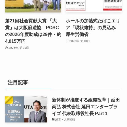
第21回社会貢献大賞 「大
ホールの加熱式たばこエリ
賞」は大阪府遊協 POSC
ア「現状維持」の見込み
の2026年度助成は29件・約
厚生労働省
4,015万円
2026年7月10日
2026年7月21日
注目記事
新体制が推進する組織改革｜延田
尚弘 株式会社 延田エンタープラ
イズ 代表取締役社長 Part 1
経営・人事戦略