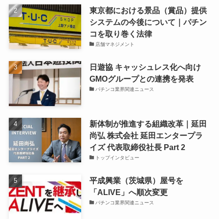
東京都における景品（賞品）提供
システムの今後について｜パチン
コを取り巻く法律
店舗マネジメント
日遊協 キャッシュレス化へ向け
GMOグループとの連携を発表
パチンコ業界関連ニュース
新体制が推進する組織改革｜延田
尚弘 株式会社 延田エンタープラ
イズ 代表取締役社長 Part 2
トップインタビュー
平成興業（茨城県）屋号を
「ALIVE」へ順次変更
パチンコ業界関連ニュース