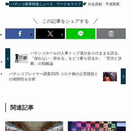
パチンコ業界関連ニュース
ワーク＆ライフ
社会貢献
平成興業
この記事をシェアする
パチンコホールの人事トップ達がありのままを語る。
「採れない・辞める」をどう断ち切るか、「苦渋と決
断」の戦略論
パチンコプレイヤー調査2025 コロナ禍の公営競技と
の相関性を分析
関連記事