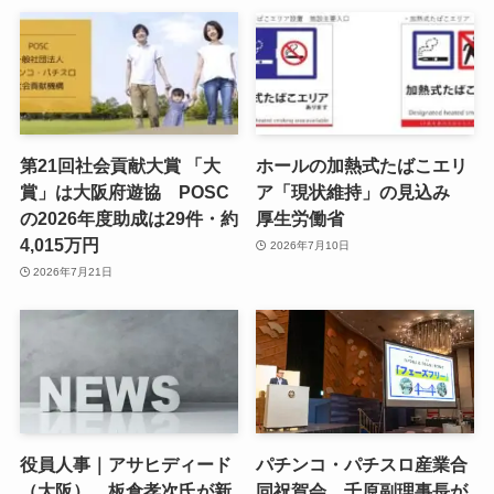
第21回社会貢献大賞 「大
ホールの加熱式たばこエリ
賞」は大阪府遊協 POSC
ア「現状維持」の見込み
の2026年度助成は29件・約
厚生労働省
4,015万円
2026年7月10日
2026年7月21日
役員人事｜アサヒディード
パチンコ・パチスロ産業合
（大阪） 板倉孝次氏が新
同祝賀会 千原副理事長が