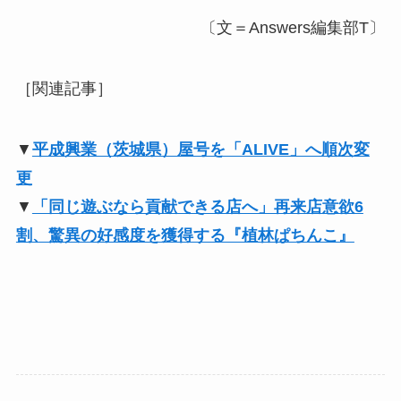
〔文＝Answers編集部T〕
［関連記事］
▼
平成興業（茨城県）屋号を「ALIVE」へ順次変
更
▼
「同じ遊ぶなら貢献できる店へ」再来店意欲6
割、驚異の好感度を獲得する『植林ぱちんこ』