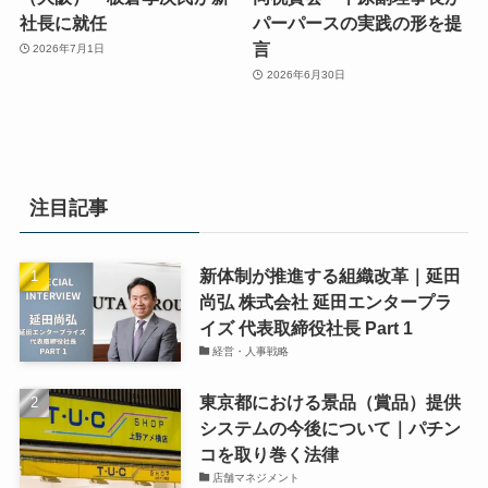
社長に就任
パーパースの実践の形を提
言
2026年7月1日
2026年6月30日
注目記事
新体制が推進する組織改革｜延田
尚弘 株式会社 延田エンタープラ
イズ 代表取締役社長 Part 1
経営・人事戦略
東京都における景品（賞品）提供
システムの今後について｜パチン
コを取り巻く法律
店舗マネジメント