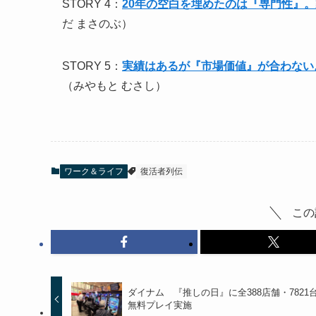
STORY 4：
20年の空白を埋めたのは『専門性』
だ まさのぶ）
STORY 5：
実績はあるが『市場価値』が合わない
（みやもと むさし）
ワーク＆ライフ
復活者列伝
この
ダイナム 『推しの日』に全388店舗・7821
無料プレイ実施