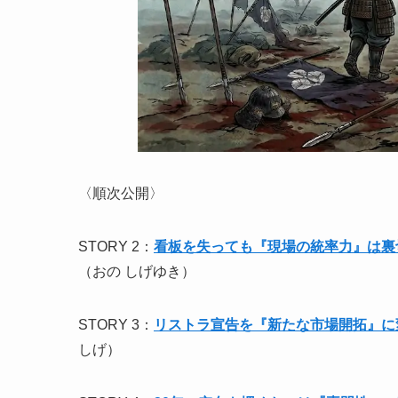
〈順次公開〉
STORY 2：
看板を失っても『現場の統率力』は裏
（おの しげゆき）
STORY 3：
リストラ宣告を『新たな市場開拓』に
しげ）