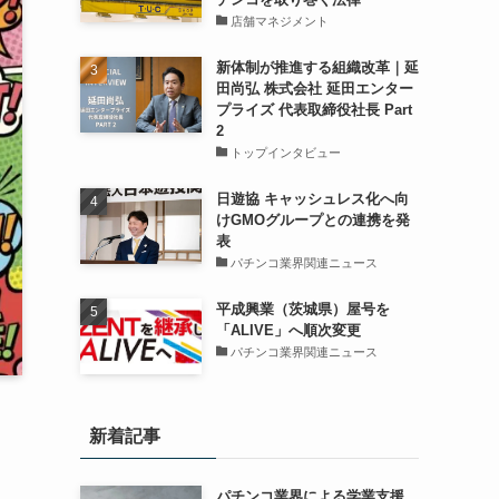
店舗マネジメント
新体制が推進する組織改革｜延
田尚弘 株式会社 延田エンター
プライズ 代表取締役社長 Part
2
トップインタビュー
日遊協 キャッシュレス化へ向
けGMOグループとの連携を発
表
パチンコ業界関連ニュース
平成興業（茨城県）屋号を
「ALIVE」へ順次変更
パチンコ業界関連ニュース
新着記事
パチンコ業界による学業支援