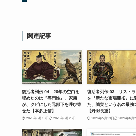
関連記事
復活者列伝 04 ─20年の空白を
復活者列伝 03 ─リスト
埋めたのは『専門性』。家康
を『新たな市場開拓』に
が、クビにした元部下を呼び寄
た、誠実という名の最強
せた【本多正信】
【丹羽長重】
2026年5月13日
2026年6月26日
2026年5月13日
2026年6月