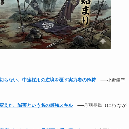
切らない。中途採用の逆境を覆す実力者の矜持
──小野鎮幸
変えた、誠実という名の最強スキル
──丹羽長重（にわ なが