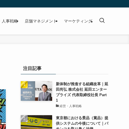
・人事戦略
店舗マネジメント
マーケティング
注目記事
新体制が推進する組織改革｜延
田尚弘 株式会社 延田エンター
プライズ 代表取締役社長 Part
1
経営・人事戦略
東京都における景品（賞品）提
供システムの今後について｜パ
チンコを取り巻く法律