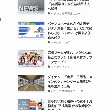
「pp奨学金」が公益社団法人
へ移行
パチンコ業界関連ニュース
期
パチンコホールのAI×Wi-Fiデ
ジタル集客「繋がる」だけで終
わらせない｜Wi-Fiは再来店促
進の起点に
マーケティング
麻雀ブームが生む、パチンコの
新たなファン｜広告素材のサブ
スクサービス
マーケティング
ダイナム 「食品・日用品」メ
インのクレーンゲーム施設2号
店を愛知に出店
パチンコ業界関連ニュース
自ら問い動く組織への変革｜片
桐真伯 平成興業 代表取締役社