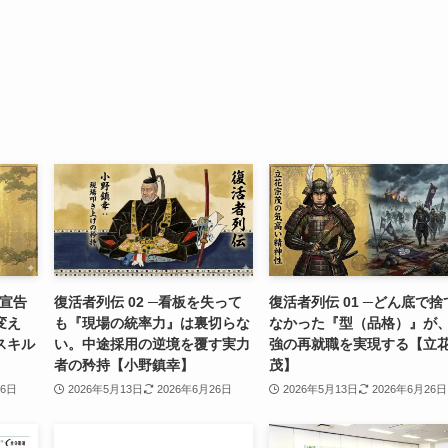
ラ宣告
復活者列伝 02 ─看板を失って
復活者列伝 01 ─どん底で捨
変え
も『現場の統率力』は裏切らな
なかった『型（品格）』が
スキル
い。中途採用の逆境を覆す実力
強の再就職を実現する【立
者の矜持【小野鎮幸】
茂】
26日
2026年5月13日
2026年6月26日
2026年5月13日
2026年6月26日