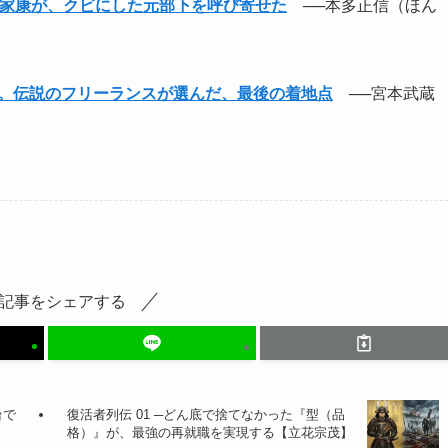
。家康が、クビにした元部下を呼び寄せた
──本多正信（ほん
。伝説のフリーランスが選んだ、最後の着地点
──宮本武蔵
記事をシェアする
台で
復活者列伝 01 ─どん底で捨てなかった『型（品
格）』が、最強の再就職を実現する【立花宗茂】