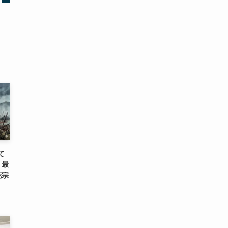
て
、最
花宗