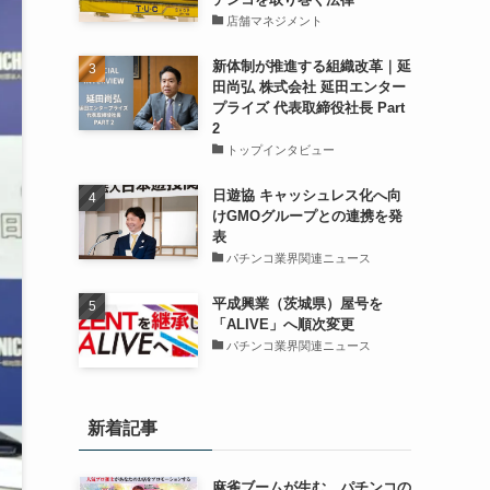
店舗マネジメント
新体制が推進する組織改革｜延
田尚弘 株式会社 延田エンター
プライズ 代表取締役社長 Part
2
トップインタビュー
日遊協 キャッシュレス化へ向
けGMOグループとの連携を発
表
パチンコ業界関連ニュース
平成興業（茨城県）屋号を
「ALIVE」へ順次変更
パチンコ業界関連ニュース
新着記事
麻雀ブームが生む、パチンコの