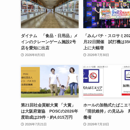
ダイナム 「食品・日用品」メ
「みんパチ・スロサミ202
インのクレーンゲーム施設2号
月22日開催 試打機は35
店を愛知に出店
上に大幅増
2026年8月3日
2026年7月30日
第21回社会貢献大賞 「大賞」
ホールの加熱式たばこエ
は大阪府遊協 POSCの2026年
「現状維持」の見込み 
度助成は29件・約4,015万円
働省
2026年7月21日
2026年7月10日