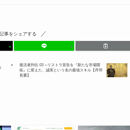
記事をシェアする
復活者列伝 03 ─リストラ宣告を『新たな市場開
の
拓』に変えた、誠実という名の最強スキル【丹羽
長重】