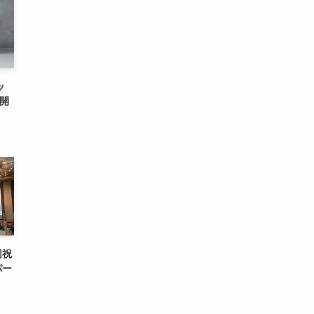
ッ
公開
同祝
パー