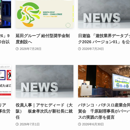
6」9
延田グループ 給付型奨学金制
日遊協 「遊技業界データブ
0台以
度創設へ
ク2026 バージョン01」を
2026年7月28日
2026年7月24日
リア
役員人事｜アサヒディード（大
パチンコ・パチスロ産業合
厚生労
阪） 板倉孝次氏が新社長に就
賀会 千原副理事長がパー
任
スの実践の形を提言
2026年7月1日
2026年6月30日