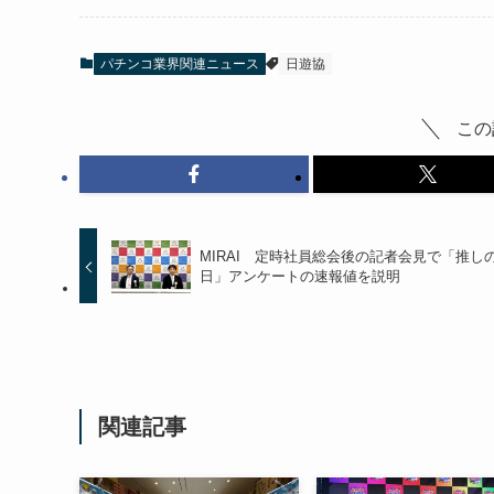
パチンコ業界関連ニュース
日遊協
この
MIRAI 定時社員総会後の記者会見で「推し
日」アンケートの速報値を説明
関連記事