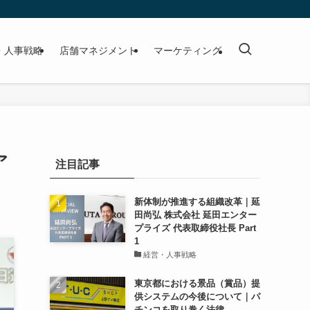
・人事戦略
店舗マネジメント
マーケティング
ア
注目記事
新体制が推進する組織改革｜延
田尚弘 株式会社 延田エンター
プライズ 代表取締役社長 Part
1
経営・人事戦略
東京都における景品（賞品）提
供システムの今後について｜パ
チンコを取り巻く法律