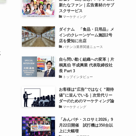
新たなファン｜広告素材のサブ
スクサービス
マーケティング
ダイナム 「食品・日用品」メ
インのクレーンゲーム施設2号
店を愛知に出店
パチンコ業界関連ニュース
試
自ら問い動く組織への変革｜片
桐真伯 平成興業 代表取締役社
長 Part 3
トップインタビュー
お客様は“広告”ではなく “期待
値”に並んでいる｜次世代リー
ダーのためのマーケティング論
マーケティング
「みんパチ・スロサミ2026」9
月22日開催 試打機は350台以
上に大幅増